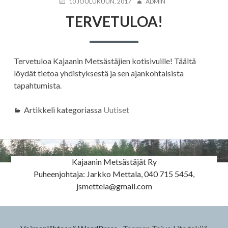
JULKAISTU
KIRJOITTAJA
10 JOULUKUUN, 2017
ADMIN
TERVETULOA!
Tervetuloa Kajaanin Metsästäjien kotisivuille! Täältä
löydät tietoa yhdistyksestä ja sen ajankohtaisista
tapahtumista.
Artikkeli kategoriassa
Uutiset
Kajaanin Metsästäjät Ry
Puheenjohtaja: Jarkko Mettala, 040 715 5454,
Alapalkin
jsmettela@gmail.com
sivupalkki