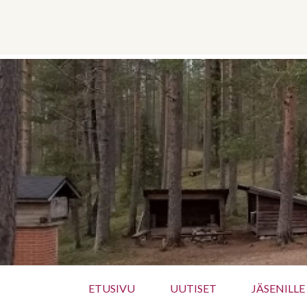
Siirry
sisältöön
Ensisijainen
ETUSIVU
UUTISET
JÄSENILLE
valikko